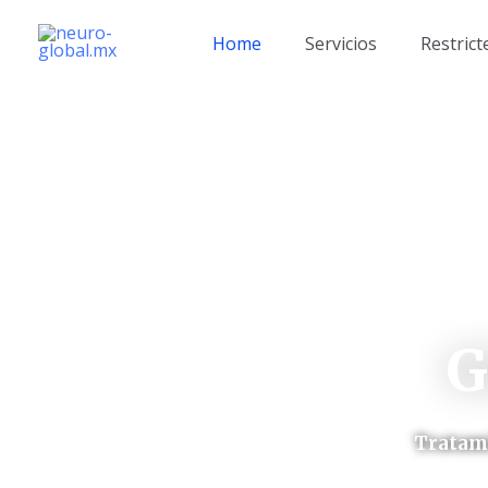
Ir
al
Home
Servicios
Restrict
contenido
G
Tratami