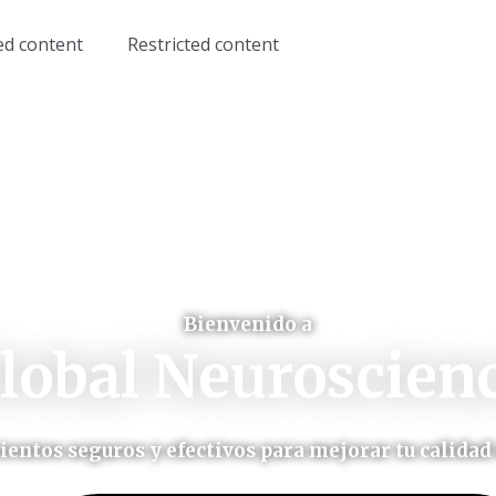
ed content
Restricted content
Bienvenido a
lobal Neuroscien
entos seguros y efectivos para mejorar tu calidad 