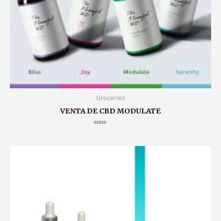
Groceries
VENTA DE CBD MODULATE
Valorado
en
0
de
5