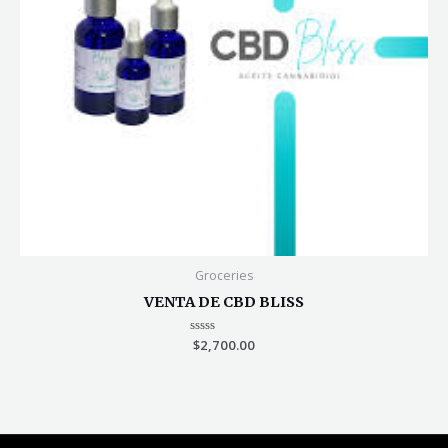
Groceries
VENTA DE CBD BLISS
Valorado
$
2,700.00
en
0
de
5