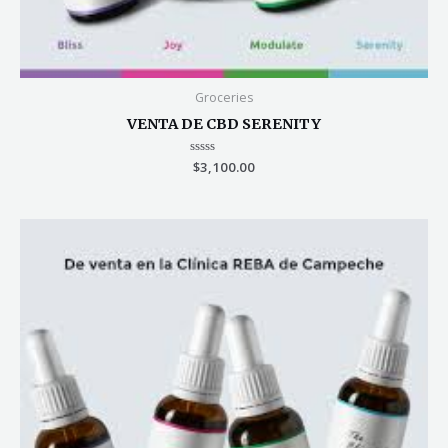
Groceries
VENTA DE CBD SERENITY
Valorado
$
3,100.00
en
0
de
5