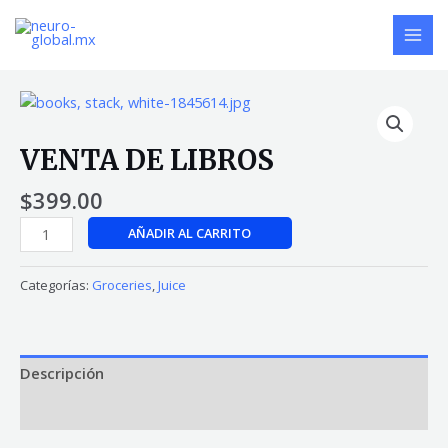
Ir
MAI
al
MEN
contenido
VENTA
DE
LIBROS
VENTA DE LIBROS
cantidad
$
399.00
AÑADIR AL CARRITO
Categorías:
Groceries
,
Juice
Descripción
Valoraciones (0)